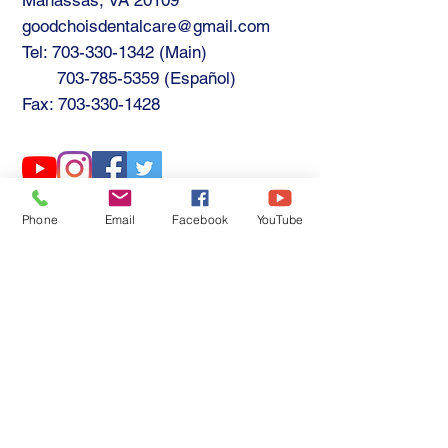
Manassas, VA 20109
goodchoisdentalcare@gmail.com
Tel:
703-330-1342
(Main)
703-785-5359
(Español)
Fax:
703-330-1428
Find us
Phone
Email
Facebook
YouTube